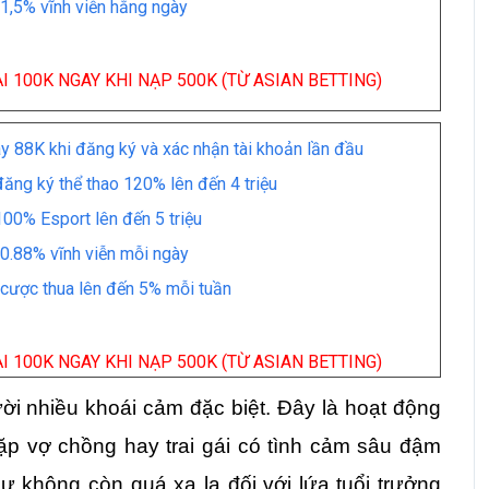
 1,5% vĩnh viễn hằng ngày
I 100K NGAY KHI NẠP 500K (TỪ ASIAN BETTING)
y 88K khi đăng ký và xác nhận tài khoản lần đầu
ăng ký thể thao 120% lên đến 4 triệu
00% Esport lên đến 5 triệu
 0.88% vĩnh viễn mỗi ngày
 cược thua lên đến 5% mỗi tuần
I 100K NGAY KHI NẠP 500K (TỪ ASIAN BETTING)
ời nhiều khoái cảm đặc biệt. Đây là hoạt động
ặp vợ chồng hay trai gái có tình cảm sâu đậm
 không còn quá xa lạ đối với lứa tuổi trưởng