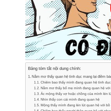
Bảng tóm tắt nội dung chính:
Nằm mơ thấy quan hệ tình dục mang lại điềm báo
Chiêm bao thấy mình đang quan hệ tình dục 
Nằm mơ thấy bố mẹ mình đang quan hệ với
Ác mộng thấy vợ hoặc chồng của mình lén lú
Nhìn thấy con cái mình đang quan hệ
Mộng thấy mình đang lén lút quan hệ với bồ 
Chiêm bao thấy người thân quan hệ với nha