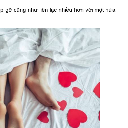
ặp gỡ cũng như liên lạc nhiều hơn với một nửa