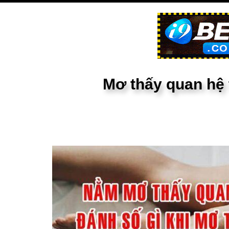
Mơ thấy quan hệ 