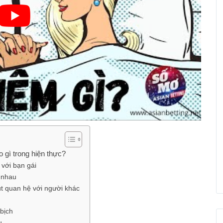
 gì trong hiện thực?
với bạn gái
 nhau
t quan hệ với người khác
bịch
u