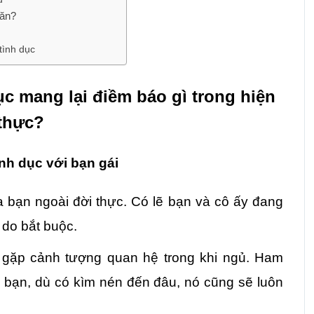
 ăn?
tình dục
c mang lại điềm báo gì trong hiện
thực?
nh dục với bạn gái
 bạn ngoài đời thực. Có lẽ bạn và cô ấy đang
 do bắt buộc.
 gặp cảnh tượng quan hệ trong khi ngủ. Ham
a bạn, dù có kìm nén đến đâu, nó cũng sẽ luôn