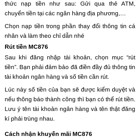
thức nạp tiền như sau: Gửi qua thẻ ATM,
chuyển tiền tại các ngân hàng địa phương,…
Chọn nạp tiền trong phần thay đổi thông tin cá
nhân và làm theo chỉ dẫn nhé
Rút tiền MC876
Sau khi đăng nhập tài khoản, chọn mục “rút
tiền”. Bạn phải đảm bảo đã điền đầy đủ thông tin
tài khoản ngân hàng và số tiền cần rút.
Lúc này số tiền của bạn sẽ được kiểm duyệt và
nếu thông báo thành công thì bạn có thể rút tiền.
Lưu ý tên tài khoản ngân hàng và tên thật đăng
kí phải trùng nhau.
Cách nhận khuyến mãi MC876