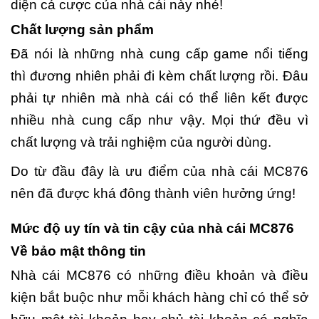
diện cá cược của nhà cái này nhé!
Chất lượng sản phẩm
Đã nói là những nhà cung cấp game nổi tiếng
thì đương nhiên phải đi kèm chất lượng rồi. Đâu
phải tự nhiên mà nhà cái có thể liên kết được
nhiều nhà cung cấp như vậy. Mọi thứ đều vì
chất lượng và trải nghiệm của người dùng.
Do từ đầu đây là ưu điểm của nhà cái MC876
nên đã được khá đông thành viên hưởng ứng!
Mức độ uy tín và tin cậy của nhà cái MC876
Về bảo mật thông tin
Nhà cái MC876 có những điều khoản và điều
kiện bắt buộc như mỗi khách hàng chỉ có thể sở