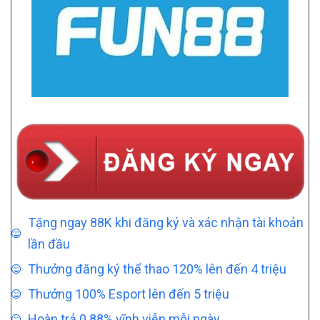
Tặng ngay 88K khi đăng ký và xác nhận tài khoản
lần đầu
Thưởng đăng ký thể thao 120% lên đến 4 triệu
Thưởng 100% Esport lên đến 5 triệu
Hoàn trả 0.88% vĩnh viễn mỗi ngày