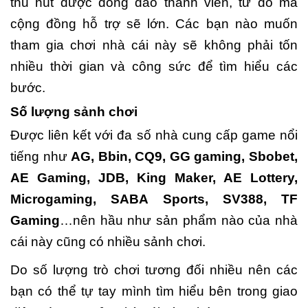
thu hút được đông đảo thành viên, từ đó mà
cộng đồng hỗ trợ sẽ lớn. Các bạn nào muốn
tham gia chơi nhà cái này sẽ không phải tốn
nhiều thời gian và công sức để tìm hiểu các
bước.
Số lượng sảnh chơi
Được liên kết với đa số nhà cung cấp game nổi
tiếng như
AG, Bbin, CQ9, GG gaming, Sbobet,
AE Gaming, JDB, King Maker, AE Lottery,
Microgaming, SABA Sports, SV388, TF
Gaming
…nên hầu như sản phẩm nào của nhà
cái này cũng có nhiều sảnh chơi.
Do số lượng trò chơi tương đối nhiều nên các
bạn có thể tự tay mình tìm hiểu bên trong giao