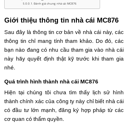
Đánh giá chung nhà cái MC876
Giới thiệu thông tin nhà cái MC876
Sau đây là thông tin cơ bản về nhà cái này, các
thông tin chỉ mang tính tham khảo. Do đó, các
bạn nào đang có nhu cầu tham gia vào nhà cái
này hãy quyết định thật kỹ trước khi tham gia
nhé.
Quá trình hình thành nhà cái MC876
Hiện tại chúng tôi chưa tìm thấy lịch sử hình
thành chính xác của công ty này chỉ biết nhà cái
có đầu tư lớn mạnh, đăng ký hợp pháp từ các
cơ quan có thẩm quyền.