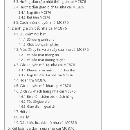
Hướng dẫn cập nhật thông tin tại MC876
Hướng dẫn giao dịch tại nhà cái MC876
Nạp tiền MC876
Rút tiền MC876
Cách nhận khuyến mãi MC876
Đánh giá chi tiết nhà cái MC876
Ưu điểm nổi bật
Số lượng sảnh chơi
Chất lượng sản phẩm
Mức độ uy tín và tin cậy của nhà cái MC876
Về bảo mật thông tin
Về bảo mật đường truyền
Các khuyến mãi tại nhà cái MC876
Khuyến mãi miễn phí / chơi thử
Nạp lần đầu tại nhà cái MC876
Hoàn trả MC876
Các khuyến mãi khác tại MC876
Dịch vụ khách hàng nhà cái Mc876
Bộ phận chăm sóc khách hàng
Tốc độ giao dịch
Giao dịch ngoại tệ
Hội viên
Đại lý
Dấu hiệu lừa đảo từ nhà cái MC876
Kết luận và đánh giá nhà cái MC876