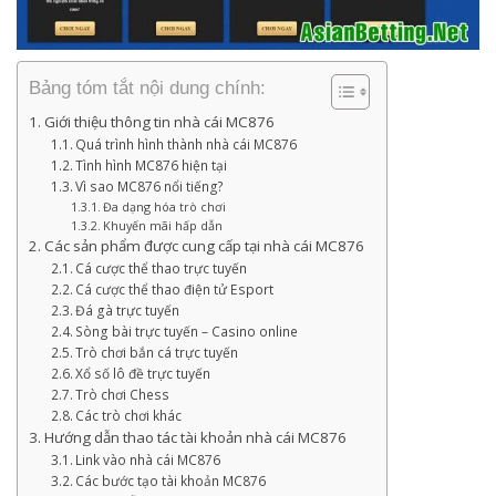
Bảng tóm tắt nội dung chính:
Giới thiệu thông tin nhà cái MC876
Quá trình hình thành nhà cái MC876
Tình hình MC876 hiện tại
Vì sao MC876 nổi tiếng?
Đa dạng hóa trò chơi
Khuyến mãi hấp dẫn
Các sản phẩm được cung cấp tại nhà cái MC876
Cá cược thể thao trực tuyến
Cá cược thể thao điện tử Esport
Đá gà trực tuyến
Sòng bài trực tuyến – Casino online
Trò chơi bắn cá trực tuyến
Xổ số lô đề trực tuyến
Trò chơi Chess
Các trò chơi khác
Hướng dẫn thao tác tài khoản nhà cái MC876
Link vào nhà cái MC876
Các bước tạo tài khoản MC876