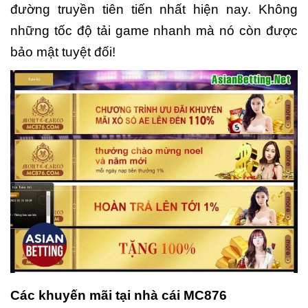
đường truyền tiên tiến nhất hiện nay. Không
những tốc độ tải game nhanh mà nó còn được
bảo mật tuyệt đối!
Các khuyến mãi tại nhà cái MC876