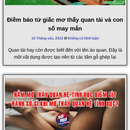
Điềm báo từ giấc mơ thấy quan tài và con
số may mắn
10 Tháng sáu, 2022
Không có bình luận
Quan tài hay còn được biết đến với tên áo quan. Đây là
một vật dụng được tạo nên từ các tấm gỗ ghép lại