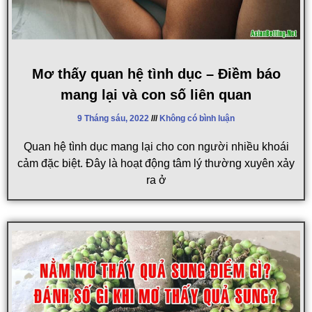
Mơ thấy quan hệ tình dục – Điềm báo
mang lại và con số liên quan
9 Tháng sáu, 2022
Không có bình luận
Quan hệ tình dục mang lại cho con người nhiều khoái
cảm đặc biệt. Đây là hoạt động tâm lý thường xuyên xảy
ra ở