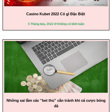
Casino Kubet 2022 Có gì Đặc Biệt
5 Tháng bảy, 2022
Không có bình luận
Những sai lầm các “bet thủ” cần tránh khi cá cược bóng
đá