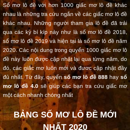
Sổ mơ lô đề với hơn 1000 giấc mơ lô đề khác
nhau là những tra cứu ngắn về các giấc mơ lô đề
khác nhau. Những người tham gia lô đề đã trải
qua các kỳ bí kíp này như là sổ mơ lô đề 2018,
sổ mơ lô đề 2019 và hiện tại là sổ mơ lô đề năm
2020. Các nội dung trong quyển 1000 giấc mơ lô
đề này luôn được cập nhật lại qua từng năm, do
đó, các giấc mơ luôn mới và đươc cập nhật đầy
đủ nhất. Từ đây, quyển
sổ mơ lô đề 888
hay
sổ
mơ lô đề 4.0
sẽ giúp các bạn tra cứu giấc mơ
một cách nhanh chóng nhất
BẢNG SỐ MƠ LÔ ĐỀ MỚI
NHẤT 2020