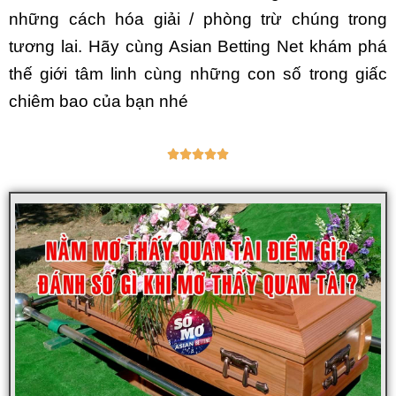
những cách hóa giải / phòng trừ chúng trong
tương lai. Hãy cùng Asian Betting Net khám phá
thế giới tâm linh cùng những con số trong giấc
chiêm bao của bạn nhé




