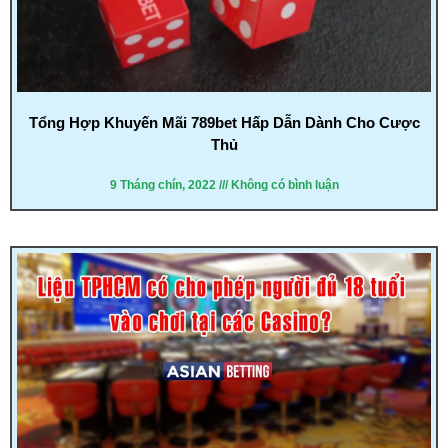
Tổng Hợp Khuyến Mãi 789bet Hấp Dẫn Dành Cho Cược
Thủ
9 Tháng chín, 2022
Không có bình luận