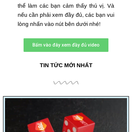
thể làm các bạn cảm thấy thú vị. Và
nếu cần phải xem đầy đủ, các bạn vui
lòng nhấn vào nút bên dưới nhé!
Bấm vào đây xem đầy đủ video
TIN TỨC MỚI NHẤT