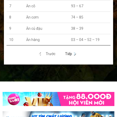
7
Ăn cỗ
93 – 67
8
Ăn cơm
74 – 85
9
Ăn củ đậu
38 – 39
10
Ăn hàng
03 – 04 – 52 – 19
Trước
Tiếp