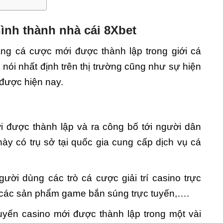
ình thành nhà cái 8Xbet
rang cá cược mới được thành lập trong giới cá
ói nhất định trên thị trường cũng như sự hiện
được hiện nay.
i được thành lập và ra công bố tới người dân
y có trụ sở tại quốc gia cung cấp dịch vụ cá
ười dùng các trò cá cược giải trí casino trực
, các sản phẩm game bắn súng trực tuyến,….
tuyến casino mới được thành lập trong một vài