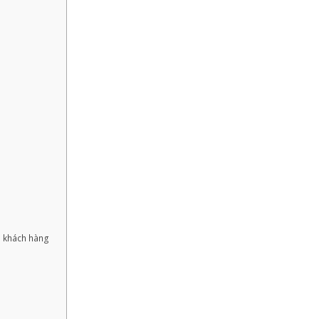
ủa khách hàng