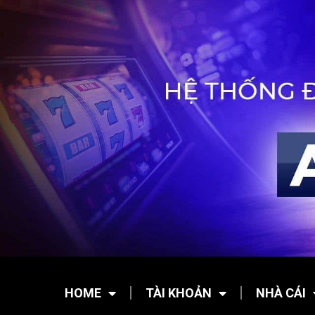
HOME
TÀI KHOẢN
NHÀ CÁI