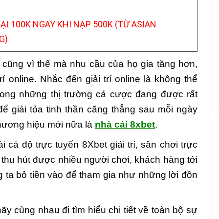
ẠI 100K NGAY KHI NẠP 500K (TỪ ASIAN
G)
i cũng vì thế mà nhu cầu của họ gia tăng hơn,
í online. Nhắc đến giải trí online là không thể
rong những thị trường cá cược đang được rất
để giải tỏa tinh thần căng thẳng sau mỗi ngày
 thương hiệu mới nữa là
nhà cái 8xbet
.
 cá độ trực tuyến 8Xbet giải trí, sân chơi trực
thu hút được nhiều người chơi, khách hàng tới
g ta bỏ tiền vào để tham gia như những lời đồn
ãy cùng nhau đi tìm hiểu chi tiết về toàn bộ sự