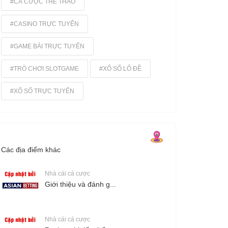
#CÁ CƯỢC THỂ THAO
#CASINO TRỰC TUYẾN
#GAME BÀI TRỰC TUYẾN
#TRÒ CHƠI SLOTGAME
#XỔ SỐ LÔ ĐỀ
#XỔ SỐ TRỰC TUYẾN
Các địa điểm khác
Nhà cái cá cược
Giới thiệu và đánh g...
0 km
Nhà cái cá cược