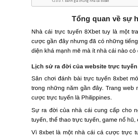
Đánh giá chung nhà cái 8xBet
Tổng quan về sự h
Nhà cái trực tuyến 8Xbet tuy là một t
cược gần đây nhưng đã có những tiếng n
diện khá mạnh mẽ mà ít nhà cái nào có 
Lịch sử ra đời của website trực tuyến
Sân chơi đánh bài trực tuyến 8xbet mớ
trong những năm gần đây. Trang web nà
cược trực tuyến là Philippines.
Sự ra đời của nhà cái cung cấp cho ng
tuyến, thể thao trực tuyến, game nổ hũ
Vì 8xbet là một nhà cái cá cược trực 