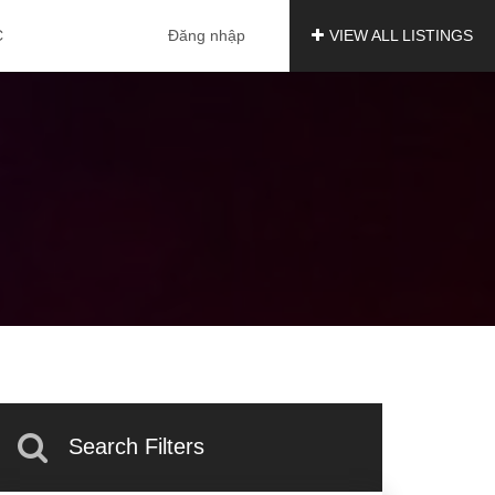
C
Đăng nhập
VIEW ALL LISTINGS
Search Filters