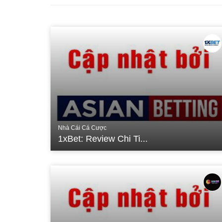
Nhà Cái Cá Cược
1xBet: Review Chi Ti...