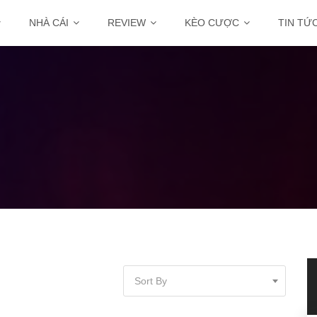
NHÀ CÁI
REVIEW
KÈO CƯỢC
TIN TỨ
Sort By