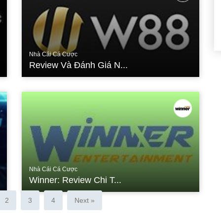
Nhà Cái Cá Cược
Review Và Đánh Giá N...
Nhà Cái Cá Cược
Winner: Review Chi T...
2
3
4
Next »