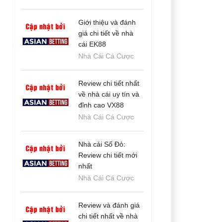
Giới thiệu và đánh
giá chi tiết về nhà
cái EK88
Nhà Cái Cá Cược
Review chi tiết nhất
về nhà cái uy tín và
đỉnh cao VX88
Nhà Cái Cá Cược
Nhà cái Số Đỏ:
Review chi tiết mới
nhất
Nhà Cái Cá Cược
Review và đánh giá
chi tiết nhất về nhà